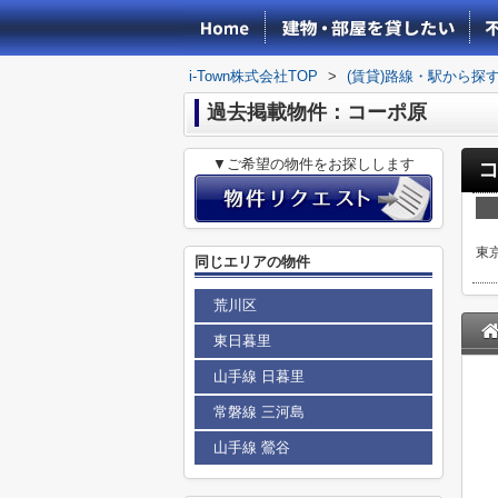
i-Town株式会社TOP
>
(賃貸)路線・駅から探
過去掲載物件：コーポ原
▼ご希望の物件をお探しします
東
同じエリアの物件
荒川区
東日暮里
山手線 日暮里
常磐線 三河島
山手線 鶯谷