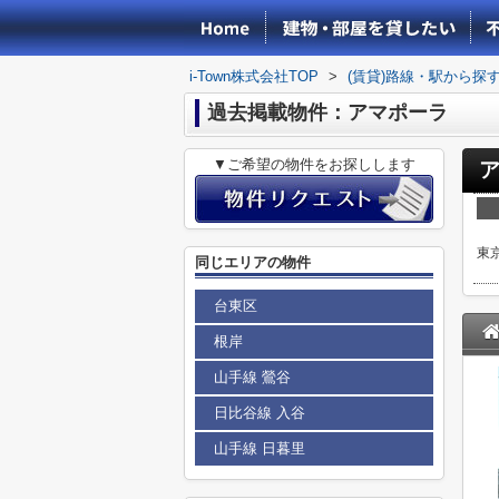
i-Town株式会社TOP
>
(賃貸)路線・駅から探
過去掲載物件：アマポーラ
▼ご希望の物件をお探しします
東
同じエリアの物件
台東区
根岸
山手線 鶯谷
日比谷線 入谷
山手線 日暮里