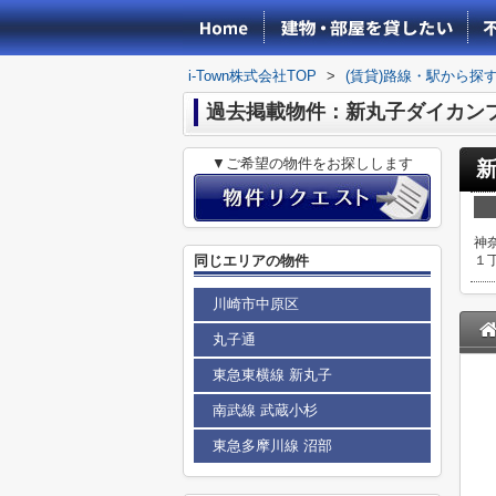
i-Town株式会社TOP
>
(賃貸)路線・駅から探
過去掲載物件：新丸子ダイカン
▼ご希望の物件をお探しします
神
同じエリアの物件
１
川崎市中原区
丸子通
東急東横線 新丸子
南武線 武蔵小杉
東急多摩川線 沼部