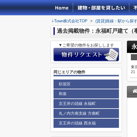
i-Town株式会社TOP
>
(賃貸)路線・駅から探
過去掲載物件：永福町戸建て（
▼ご希望の物件をお探しします
東
同じエリアの物件
21
杉並区
和泉
京王井の頭線 永福町
丸ノ内方南支線 方南町
京王井の頭線 西永福