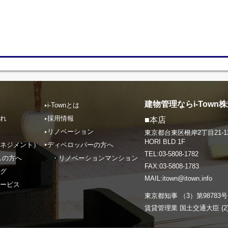
建物管理ならi-Town
i-Townとは
れ
採用情報
■本店
リノベーション
東京都台東区根岸2丁目21-1
HORI BLD 1F
ネジメント）
ディベロッパーの方へ
TEL:03-5808-1782
しの方へ
・リノベーションマンション
FAX:03-5808-1783
グ
MAIL:
itown@itown.info
ービス
東京都知事 （3）第98783号
賃貸管理業 国土交通大臣 (2)