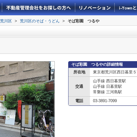
荒川区
>
荒川区のそば・うどん
>
そば彩園 つるや
そば彩園 つるやの詳細情報
所在地
東京都荒川区西日暮里５
山手線 西日暮里駅
交通
山手線 日暮里駅
常磐線 三河島駅
電話
03-3891-7099