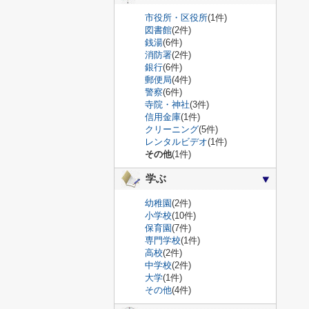
市役所・区役所
(1件)
図書館
(2件)
銭湯
(6件)
消防署
(2件)
銀行
(6件)
郵便局
(4件)
警察
(6件)
寺院・神社
(3件)
信用金庫
(1件)
クリーニング
(5件)
レンタルビデオ
(1件)
その他
(1件)
学ぶ
幼稚園
(2件)
小学校
(10件)
保育園
(7件)
専門学校
(1件)
高校
(2件)
中学校
(2件)
大学
(1件)
その他
(4件)