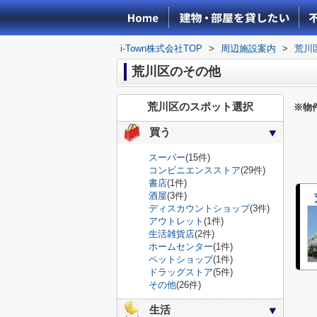
i-Town株式会社TOP
>
周辺施設案内
>
荒川
荒川区のその他
荒川区のスポット選択
※物
買う
スーパー
(15件)
コンビニエンスストア
(29件)
書店
(1件)
酒屋
(3件)
ディスカウントショップ
(3件)
アウトレット
(1件)
生活雑貨店
(2件)
ホームセンター
(1件)
ペットショップ
(1件)
ドラッグストア
(5件)
その他
(26件)
生活